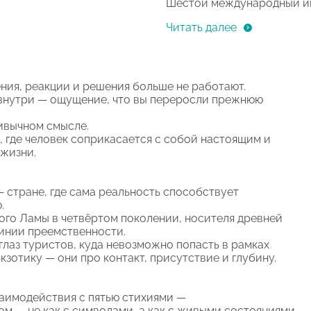
Шестой международный и
Читать далее
ния, реакции и решения больше не работают.
 внутри — ощущение, что вы переросли прежнюю
ивычном смысле.
 где человек соприкасается с собой настоящим и
 жизни.
— стране, где сама реальность способствует
.
го Ламы в четвёртом поколении, носителя древней
линии преемственности.
глаз туристов, куда невозможно попасть в рамках
зотику — они про контакт, присутствие и глубину.
заимодействия с пятью стихиями —
ом — не как с символами, а как с живыми состояниями,