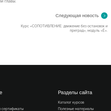
й главы.
Следующая новость
Курс «СОПОТИВЛЕНИЕ: движение без остановок и
преград», модуль «Ё».
е
Разделы сайта
Каталог курсов
и сертификаты
Полезные материалы