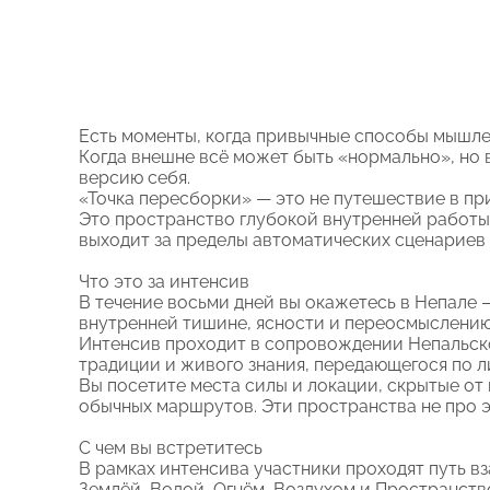
Есть моменты, когда привычные способы мышле
Когда внешне всё может быть «нормально», но
версию себя.
«Точка пересборки» — это не путешествие в пр
Это пространство глубокой внутренней работы,
выходит за пределы автоматических сценариев
Что это за интенсив
В течение восьми дней вы окажетесь в Непале 
внутренней тишине, ясности и переосмыслению
Интенсив проходит в сопровождении Непальско
традиции и живого знания, передающегося по 
Вы посетите места силы и локации, скрытые от 
обычных маршрутов. Эти пространства не про эк
С чем вы встретитесь
В рамках интенсива участники проходят путь в
Землёй, Водой, Огнём, Воздухом и Пространств