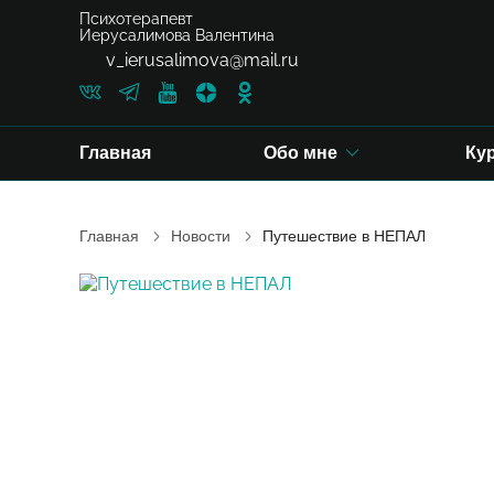
Психотерапевт
Иерусалимова Валентина
v_ierusalimova@mail.ru
Главная
Обо мне
Ку
Главная
Новости
Путешествие в НЕПАЛ